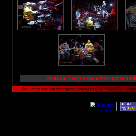
Джаз Бас Театр Алекса Ростоцкого и Bi
При использовании фотографий ссылка на SBELYAKOV.RU обязат